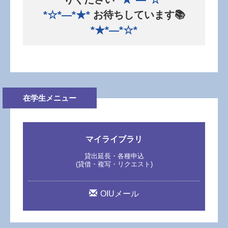
*☆*―*★*
お待ちしています📚
*★*―*☆*
在学生メニュー
マイライブラリ
貸出延長・各種申込
(貸借・複写・リクエスト)
OIUメール